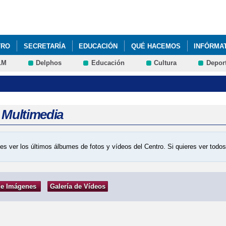
Pasar al
contenido
principal
TRO
SECRETARÍA
EDUCACIÓN
QUÉ HACEMOS
INFÓRMA
LM
Delphos
Educación
Cultura
Depor
a Multimedia
es ver los últimos álbumes de fotos y vídeos del Centro. Si quieres ver tod
de Imágenes
Galería de Vídeos