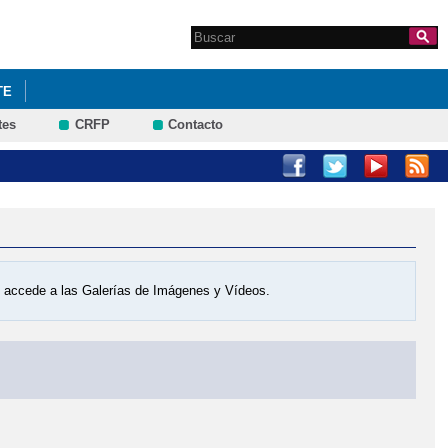
Search this site
Formulario de
búsqueda
TE
tes
CRFP
Contacto
os accede a las Galerías de Imágenes y Vídeos.