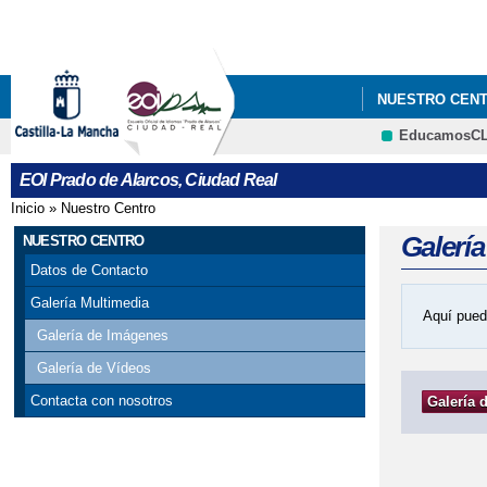
NUESTRO CEN
EducamosC
EOI Prado de Alarcos, Ciudad Real
Inicio
»
Nuestro Centro
Se encuentra usted aquí
Galerí
NUESTRO CENTRO
Datos de Contacto
Galería Multimedia
Aquí pued
Galería de Imágenes
Galería de Vídeos
Contacta con nosotros
Galería 